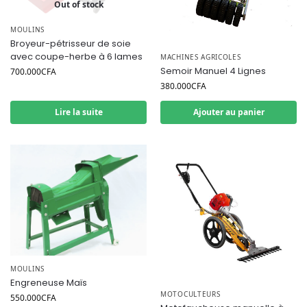
Out of stock
MOULINS
Broyeur-pétrisseur de soie
avec coupe-herbe à 6 lames
MACHINES AGRICOLES
Semoir Manuel 4 Lignes
700.000
CFA
380.000
CFA
Lire la suite
Ajouter au panier
MOULINS
Engreneuse Maïs
MOTOCULTEURS
550.000
CFA