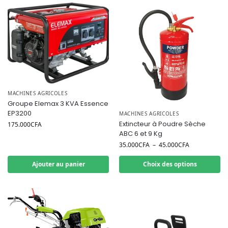
MACHINES AGRICOLES
Groupe Elemax 3 KVA Essence
EP3200
MACHINES AGRICOLES
Extincteur à Poudre Sèche
175.000
CFA
ABC 6 et 9 Kg
35.000
CFA
–
45.000
CFA
Ajouter au panier
Choix des options