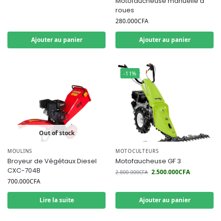
Motofaucheuse manuelle à
roues
280.000
CFA
Ajouter au panier
Ajouter au panier
-11%
Out of stock
MOULINS
MOTOCULTEURS
Broyeur de Végétaux Diesel
Motofaucheuse GF 3
CXC-704B
2.500.000
CFA
2.800.000
CFA
700.000
CFA
Lire la suite
Ajouter au panier