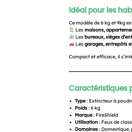
Idéal pour les hab
Ce modèle de 6 kg et 9kg es
Les
maisons, appartemen
Les
bureaux, sièges d’en
Les
garages, entrepôts et
Compact et efficace, il s’in
Caractéristiques 
Type
: Extincteur à poud
Poids
: 6 kg
Marque
: FireShield
Utilisation
: Feux de class
Domaines
: Domestique, p