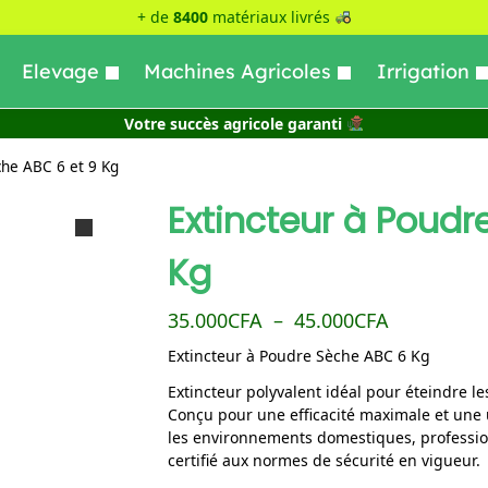
+ de
8400
matériaux livrés
Elevage
Machines Agricoles
Irrigation
Votre succès agricole garanti
che ABC 6 et 9 Kg
Extincteur à Poudr
Kg
35.000
CFA
–
45.000
CFA
Extincteur à Poudre Sèche ABC 6 Kg
Extincteur polyvalent idéal pour éteindre les
Conçu pour une efficacité maximale et une ut
les environnements domestiques, professionn
certifié aux normes de sécurité en vigueur.