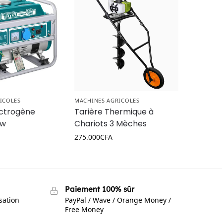
ICOLES
MACHINES AGRICOLES
ctrogène
Tarière Thermique à
Kw
Chariots 3 Mèches
275.000
CFA
Paiement 100% sûr
isation
PayPal / Wave / Orange Money /
Free Money