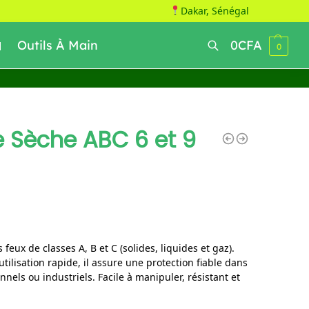
Dakar, Sénégal
Outils À Main
0
CFA
0
Recherche
e Sèche ABC 6 et 9
 feux de classes A, B et C (solides, liquides et gaz).
ilisation rapide, il assure une protection fiable dans
els ou industriels. Facile à manipuler, résistant et