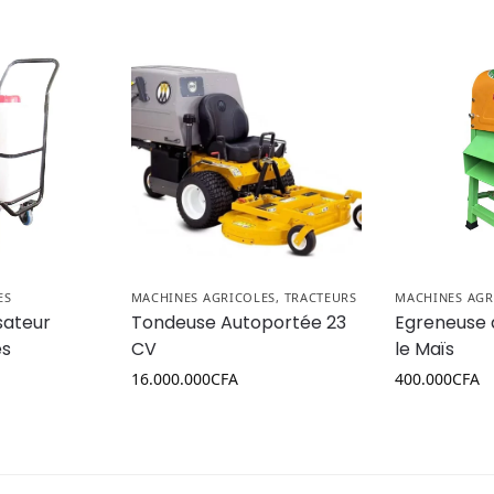
ES
MACHINES AGRICOLES
,
TRACTEURS
MACHINES AGR
sateur
Tondeuse Autoportée 23
Egreneuse 
es
CV
le Maïs
16.000.000
CFA
400.000
CFA