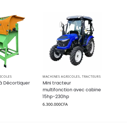
ICOLES
MACHINES AGRICOLES
,
TRACTEURS
à Décortiquer
Mini tracteur
multifonction avec cabine
15hp-230hp
6.300.000
CFA