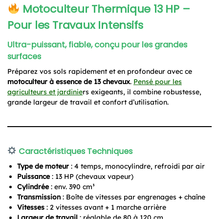
Motoculteur Thermique 13 HP –
Pour les Travaux Intensifs
Ultra-puissant, fiable, conçu pour les grandes
surfaces
Préparez vos sols rapidement et en profondeur avec ce
motoculteur à essence de 13 chevaux
.
Pensé pour les
agriculteurs et jardinie
rs exigeants, il combine robustesse,
grande largeur de travail et confort d’utilisation.
Caractéristiques Techniques
Type de moteur
: 4 temps, monocylindre, refroidi par air
Puissance
: 13 HP (chevaux vapeur)
Cylindrée
: env. 390 cm³
Transmission
: Boîte de vitesses par engrenages + chaîne
Vitesses
: 2 vitesses avant + 1 marche arrière
Largeur de travail
: réglable de 80 à 120 cm