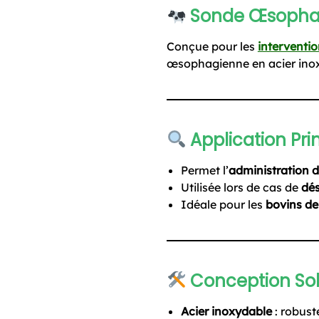
Sonde Œsophag
Conçue pour les
interventio
œsophagienne en acier inoxyd
Application Pri
Permet l’
administration d
Utilisée lors de cas de
dé
Idéale pour les
bovins de
Conception Sol
Acier inoxydable
: robuste