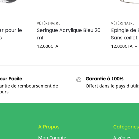
VÉTÉRINAIRE
VÉTÉRINAIRE
r pour le
Seringue Acrylique Bleu 20
Epingle de
s
ml
Sans œillet
12.000
CFA
12.000
CFA
–
our Facile
Garantie à 100%
antie de remboursement de
Offert dans le pays d'util
jours
A Propos
Catégories
Mon Compte
Alvéoles