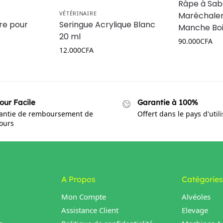
Râpe à Sab
VÉTÉRINAIRE
Maréchaler
re pour
Seringue Acrylique Blanc
Manche Bo
20 ml
90.000
CFA
12.000
CFA
our Facile
Garantie à 100%
antie de remboursement de
Offert dans le pays d'util
jours
A Propos
Catégories
Mon Compte
Alvéoles
Assistance Client
Elevage