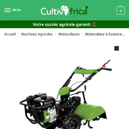
MENU
0
Votre succès agricole garanti
Accueil
Machines Agricoles
Motoculteurs
Motoculteur à Essence 7 CV VIME 7
/
/
/