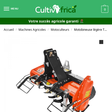
MENU
0
Votre succès agricole garanti
Accueil
Machines Agricoles
Motoculteurs
Motobineuse légère TLSK 85 4FARMER avec levier de vitesse
/
/
/