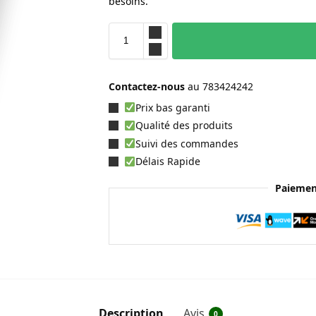
besoins.
Contactez-nous
au
783424242
Prix bas garanti
Qualité des produits
Suivi des commandes
Délais Rapide
Paiemen
Description
Avis
0