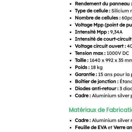
Rendement du panneau :
Type de cellule :
Silicium 
Nombre de cellules :
60p
Voltage Mpp (point de pu
Intensité Mpp :
9,34A
Intensité de court-circuit 
Voltage circuit ouvert :
40
Tension max :
1000V DC
Taille :
1640 x 992 x 35 m
Poids :
18 kg
Garantie :
15 ans pour la
Boîtier de jonction :
Étanc
Diodes anti-retour :
3 diod
Cadre :
Aluminium silver p
Matériaux de Fabricati
Cadre :
Aluminium silver 
Feuille de EVA
et
Verre an