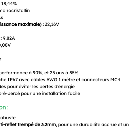
18,44%
monocristallin
cs
issance maximale) :
32,16V
:
9,82A
,08V
m
 performance à 90%, et 25 ans à 85%
he IP67 avec câbles AWG 1 mètre et connecteurs MC4
es pour éviter les pertes d’énergie
ré-percé pour une installation facile
on :
robuste
ti-reflet trempé de 3.2mm
, pour une durabilité accrue et u