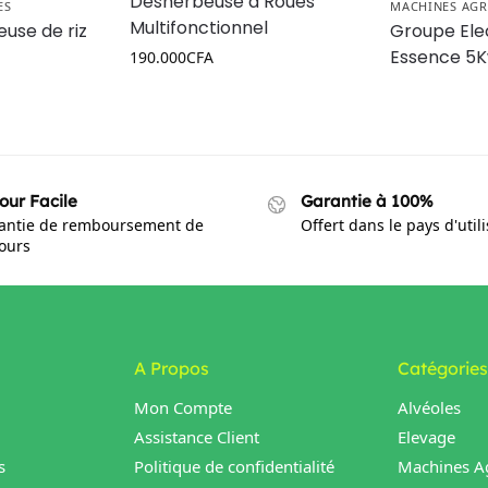
Désherbeuse à Roues
ES
MACHINES AGR
Multifonctionnel
euse de riz
Groupe Ele
Essence 5
190.000
CFA
our Facile
Garantie à 100%
antie de remboursement de
Offert dans le pays d'util
jours
A Propos
Catégories
Mon Compte
Alvéoles
Assistance Client
Elevage
s
Politique de confidentialité
Machines Ag