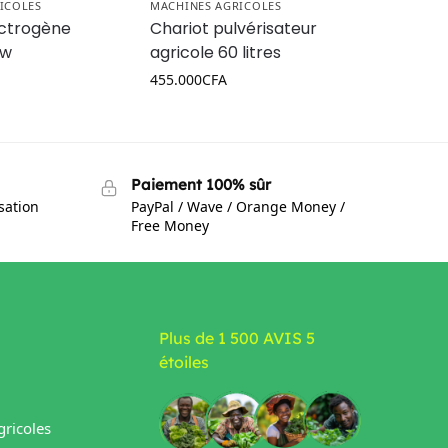
ICOLES
MACHINES AGRICOLES
ctrogène
Chariot pulvérisateur
Kw
agricole 60 litres
455.000
CFA
Paiement 100% sûr
isation
PayPal / Wave / Orange Money /
Free Money
Plus de 1 500 AVIS 5
étoiles
ricoles