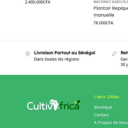
2.400.000
CFA
MACHINES AGRICOL
Plantoir Repiqu
manuelle
78.000
CFA
Livraison Partout au Sénégal
Ret
Dans toutes les régions
Gar
30 
Liens Utiles
Boutique
Contact
A Propos de Nou