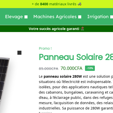
+ de
8400
matériaux livrés
Elevage
Machines Agricoles
Irrigation
Votre succès agricole garanti
Promo !
Panneau Solaire 2
70.000
CFA
85.000
CFA
-18%
Le
panneau solaire 280W
est une solution p
situations où l’électricité est indispensable.
isolées, pour des applications nautiques te
des cabanons, bungalows, caravaning et c
d’eau, à l’éclairage public, dans des refug
mesure, l’acquisition de données, des rela
industrielles. Sa puissance de 280W garanti