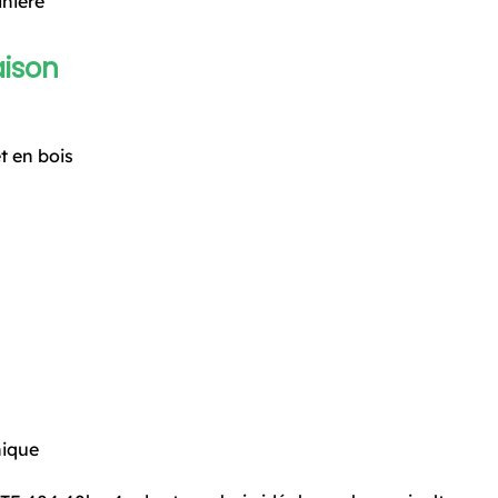
inière
aison
 en bois
nique