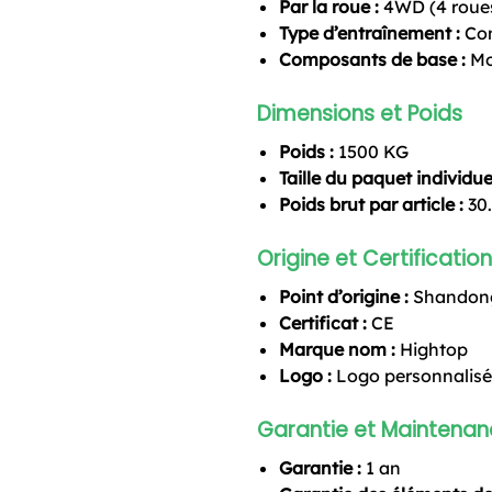
Par la roue :
4WD (4 roues
Type d’entraînement :
Com
Composants de base :
Mo
Dimensions et Poids
Poids :
1500 KG
Taille du paquet individuel
Poids brut par article :
30
Origine et Certification
Point d’origine :
Shandong
Certificat :
CE
Marque nom :
Hightop
Logo :
Logo personnalisé
Garantie et Maintena
Garantie :
1 an