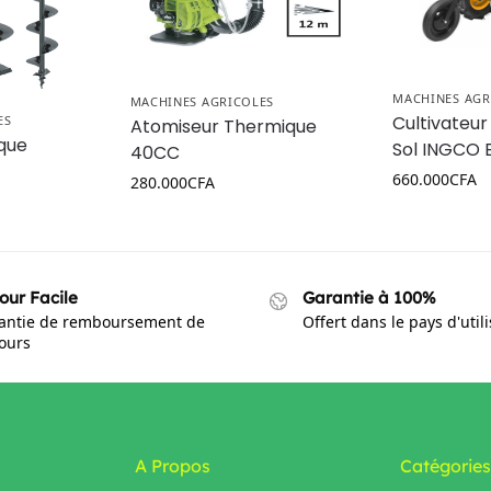
MACHINES AGR
MACHINES AGRICOLES
Cultivateur
ES
Atomiseur Thermique
que
Sol INGCO 
40CC
660.000
CFA
280.000
CFA
our Facile
Garantie à 100%
antie de remboursement de
Offert dans le pays d'util
jours
A Propos
Catégories