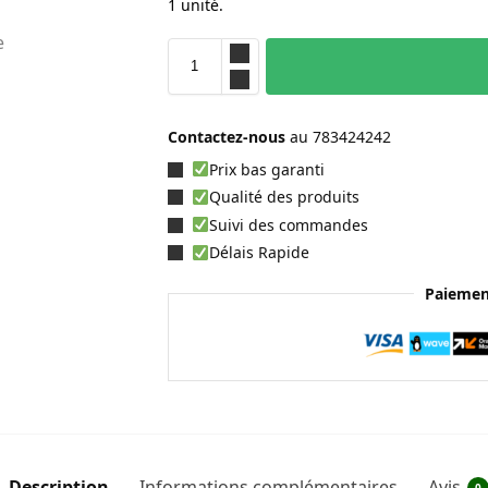
1 unité.
Contactez-nous
au
783424242
Prix bas garanti
Qualité des produits
Suivi des commandes
Délais Rapide
Paiemen
Description
Informations complémentaires
Avis
0