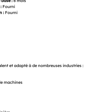
 base :
6 mois
:
Fourni
n :
Fourni
lent et adapté à de nombreuses industries :
de machines