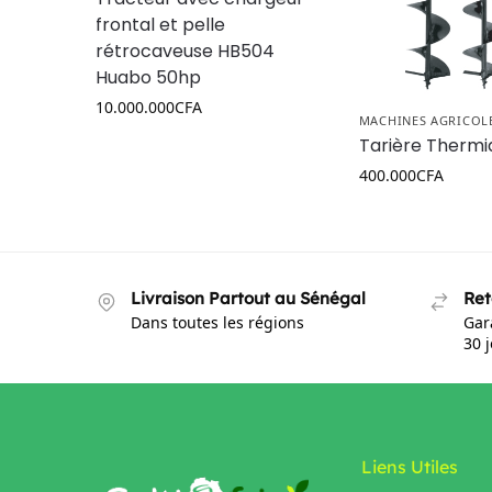
frontal et pelle
rétrocaveuse HB504
Huabo 50hp
10.000.000
CFA
MACHINES AGRICOL
Tarière Thermi
400.000
CFA
Livraison Partout au Sénégal
Ret
Dans toutes les régions
Gar
30 
Liens Utiles