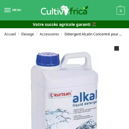
MENU
0
Votre succès agricole garanti
Accueil
Elevage
Accessoires
Détergent Alcalin Concentré pour Machine à Traire 5 L
/
/
/