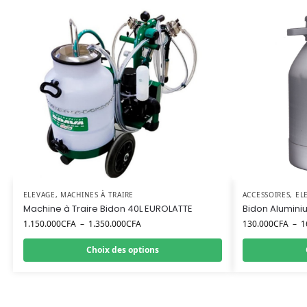
ELEVAGE
,
MACHINES À TRAIRE
ACCESSOIRES
,
EL
Machine à Traire Bidon 40L EUROLATTE
Bidon Alumini
1.150.000
CFA
–
1.350.000
CFA
130.000
CFA
–
1
Choix des options