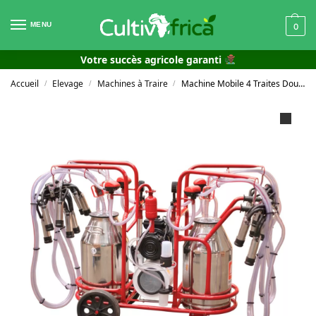
MENU
0
Votre succès agricole garanti
Accueil
Elevage
Machines à Traire
Machine Mobile 4 Traites Double Seau 400LT/MIN Pompe à Vide Type D’Huile
/
/
/