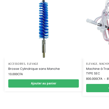
ACCESSOIRES
,
ELEVAGE
ELEVAGE
,
MACHIN
Brosse Cylindrique sans Manche
Machine à Tra
TYPE SEC
10.000
CFA
800.000
CFA
–
8
Ajouter au panier