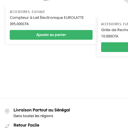
ACCESSOIRES
,
ELEVAGE
Compteur à Lait Électronique EUROLATTE
395.000
CFA
ACCESSOIRES
,
EL
Grille de Reche
Ajouter au panier
10.000
CFA
Livraison Partout au Sénégal
Dans toutes les régions
Retour Facile