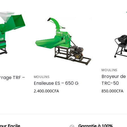
MOULINS
Broyeur de
rrage TRF –
MOULINS
TRC-50
Ensileuse ES – 650 G
850.000
CFA
2.400.000
CFA
our Facile
Garantie à 100%