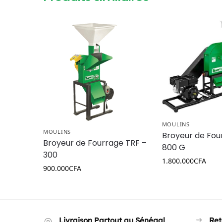
MOULINS
MOULINS
Broyeur de Fou
Broyeur de Fourrage TRF –
800 G
300
1.800.000
CFA
900.000
CFA
Livraison Partout au Sénégal
Ret