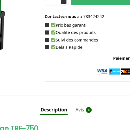
Contactez-nous
au
783424242
Prix bas garanti
Qualité des produits
Suivi des commandes
Délais Rapide
Paiemen
Description
Avis
0
age TRF-750