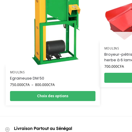
MOULINS
Broyeur-pétri
herbe à 6 lam
700.000
CFA
MOULINS
Egraineuse DM 50
750.000
CFA
–
800.000
CFA
Choix des options
Livraison Partout au Sénégal