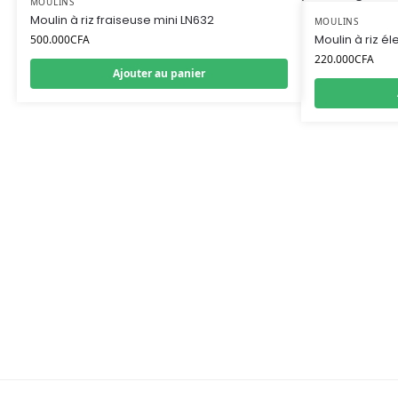
MOULINS
Moulin à riz fraiseuse mini LN632
MOULINS
Moulin à riz él
500.000
CFA
220.000
CFA
Ajouter au panier