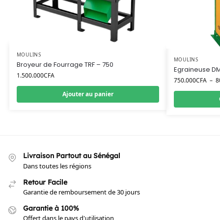
MOULINS
MOULINS
Broyeur de Fourrage TRF – 750
Egraineuse DM
1.500.000
CFA
750.000
CFA
–
8
Ajouter au panier
Livraison Partout au Sénégal
Dans toutes les régions
Retour Facile
Garantie de remboursement de 30 jours
Garantie à 100%
Offert dans le pays d'utilisation