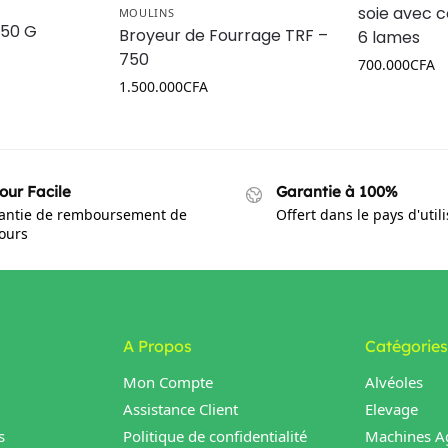
soie avec 
MOULINS
550 G
Broyeur de Fourrage TRF –
6 lames
750
700.000
CFA
1.500.000
CFA
our Facile
Garantie à 100%
antie de remboursement de
Offert dans le pays d'util
jours
A Propos
Catégories
Mon Compte
Alvéoles
Assistance Client
Elevage
s
Politique de confidentialité
Machines Ag