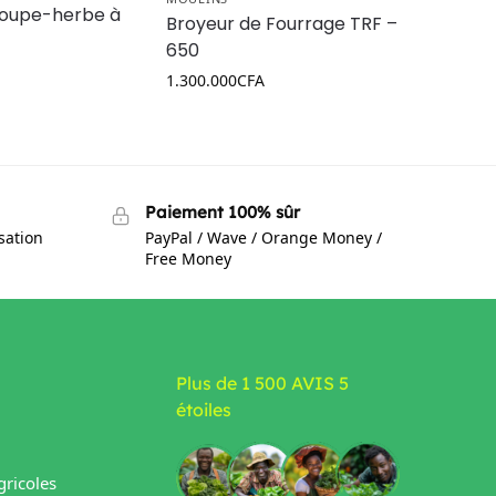
coupe-herbe à
Broyeur de Fourrage TRF –
650
1.300.000
CFA
Paiement 100% sûr
isation
PayPal / Wave / Orange Money /
Free Money
Plus de 1 500 AVIS 5
étoiles
ricoles