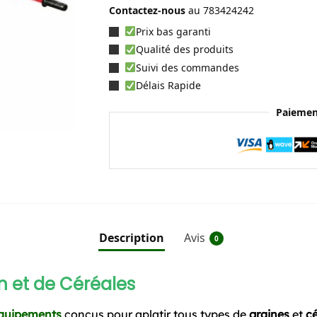
Contactez-nous
au
783424242
Prix bas garanti
Qualité des produits
Suivi des commandes
Délais Rapide
Paiemen
Description
Avis
0
n et de Céréales
quipements
conçus pour aplatir tous types de
graines
et
cé