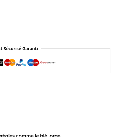
t Sécurisé Garanti
réales
comme le
blé
,
orge
,