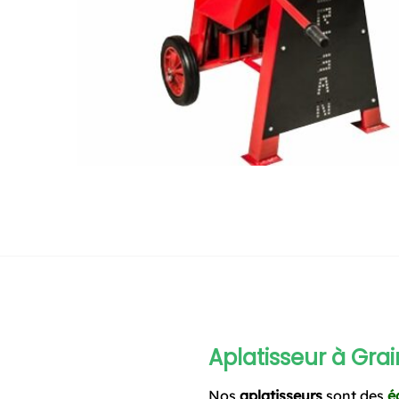
Aplatisseur
à Grai
Nos
aplatisseurs
sont des
é