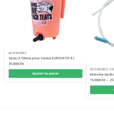
ACCESSOIRES
Seau à Tétine pour Veaux EUROLATTE 6 L
35.000
CFA
ACCESSOIRES
,
EL
Ajouter au panier
Manche de Br
15.000
CFA
–
25