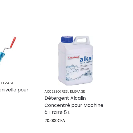
ELEVAGE
nivelle pour
ACCESSOIRES
,
ELEVAGE
r
Détergent Alcalin
Concentré pour Machine
à Traire 5 L
20.000
CFA