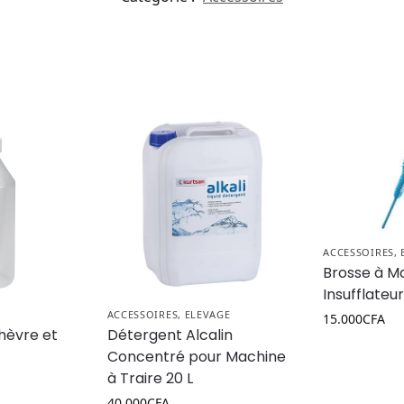
ACCESSOIRES
,
Brosse à Ma
Insufflateu
ACCESSOIRES
,
ELEVAGE
15.000
CFA
hèvre et
Détergent Alcalin
Concentré pour Machine
à Traire 20 L
40.000
CFA