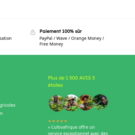
Paiement 100% sûr
isation
PayPal / Wave / Orange Money /
Free Money
Plus de 1 500 AVIS 5
étoiles
ricoles
in
★★★★★
« Cultivafrique offre un
service exceptionnel avec des