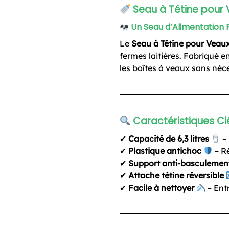
Seau à Tétine pour 
Un Seau d’Alimentation 
Le
Seau à Tétine pour Vea
fermes laitières. Fabriqué e
les boîtes à veaux sans néc
Caractéristiques Cl
✔
Capacité de 6,3 litres
– 
✔
Plastique antichoc
– Ré
✔
Support anti-basculemen
✔
Attache tétine réversible
✔
Facile à nettoyer
– Ent