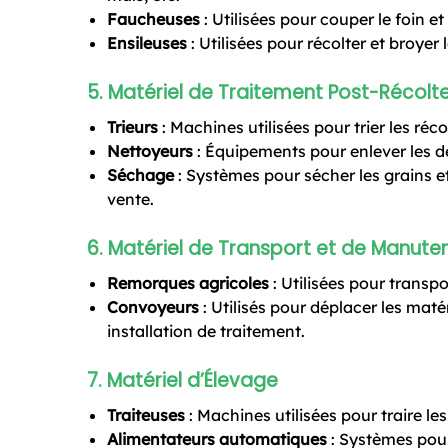
Faucheuses
: Utilisées pour couper le foin et
Ensileuses
: Utilisées pour récolter et broyer 
5.
Matériel de Traitement Post-Récolt
Trieurs
: Machines utilisées pour trier les récol
Nettoyeurs
: Équipements pour enlever les dé
Séchage
: Systèmes pour sécher les grains et
vente.
6.
Matériel de Transport et de Manute
Remorques agricoles
: Utilisées pour transpor
Convoyeurs
: Utilisés pour déplacer les mat
installation de traitement.
7.
Matériel d’Élevage
Traiteuses
: Machines utilisées pour traire le
Alimentateurs automatiques
: Systèmes pour