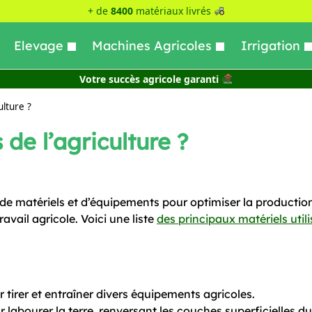
+ de
8400
matériaux livrés
Elevage
Machines Agricoles
Irrigation
Votre succès agricole garanti
ulture ?
 de l’agriculture ?
de matériels et d’équipements pour optimiser la productio
travail agricole. Voici une liste
des principaux matériels util
r tirer et entraîner divers équipements agricoles.
r labourer la terre, renversant les couches superficielles du