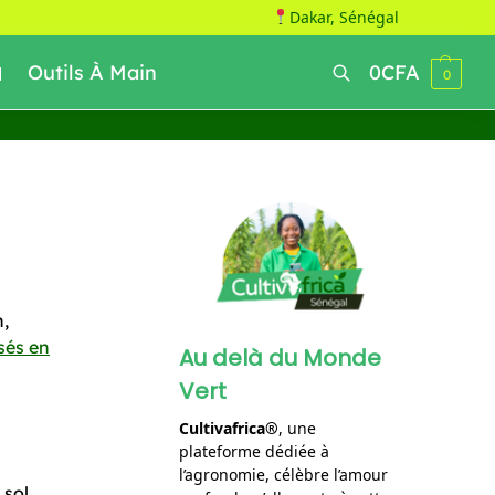
Dakar, Sénégal
Outils À Main
0
CFA
0
Recherche
n,
isés en
Au delà du Monde
Vert
Cultivafrica®
, une
plateforme dédiée à
l’agronomie, célèbre l’amour
 sol.