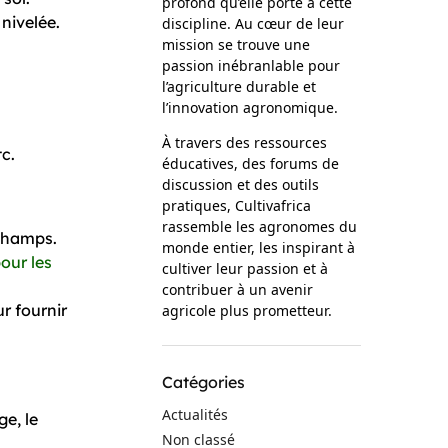
profond qu’elle porte à cette
 nivelée.
discipline. Au cœur de leur
mission se trouve une
passion inébranlable pour
l’agriculture durable et
l’innovation agronomique.
À travers des ressources
c.
éducatives, des forums de
discussion et des outils
pratiques, Cultivafrica
rassemble les agronomes du
 champs.
monde entier, les inspirant à
pour les
cultiver leur passion et à
contribuer à un avenir
r fournir
agricole plus prometteur.
Catégories
Actualités
ge, le
Non classé