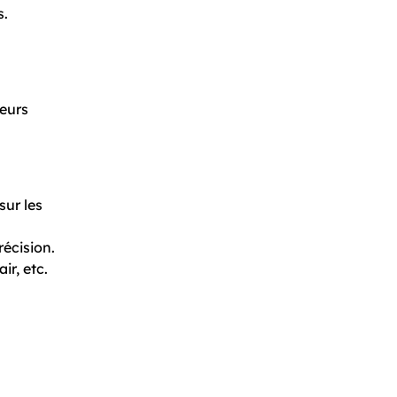
s.
ueurs
sur les
récision.
ir, etc.