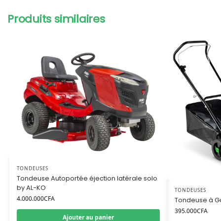
Produits similaires
TONDEUSES
Tondeuse Autoportée éjection latérale solo
by AL-KO
TONDEUSES
4.000.000
CFA
Tondeuse à Ga
395.000
CFA
Ajouter au panier