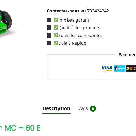
Contactez-nous
au
783424242
Prix bas garanti
Qualité des produits
Suivi des commandes
Délais Rapide
Paiemen
Description
Avis
0
 MC – 60 E