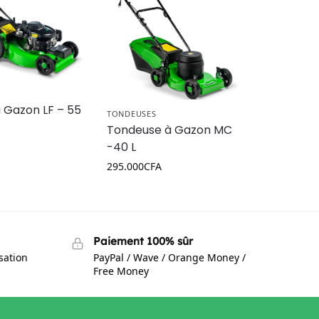
 Gazon LF – 55
TONDEUSES
Tondeuse à Gazon MC
-40 L
295.000
CFA
Paiement 100% sûr
isation
PayPal / Wave / Orange Money /
Free Money