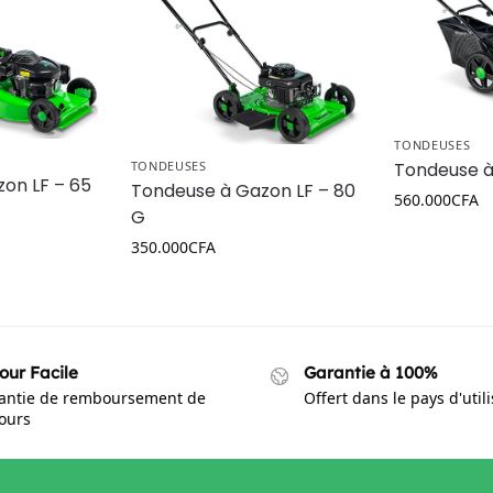
TONDEUSES
Tondeuse à
TONDEUSES
on LF – 65
Tondeuse à Gazon LF – 80
560.000
CFA
G
350.000
CFA
our Facile
Garantie à 100%
antie de remboursement de
Offert dans le pays d'util
jours