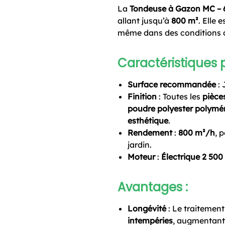
La
Tondeuse à Gazon MC – 
allant jusqu’à
800 m²
. Elle 
même dans des conditions de
Caractéristiques p
Surface recommandée
: 
Finition
: Toutes les
pièce
poudre polyester polymér
esthétique
.
Rendement
:
800 m²/h
, 
jardin.
Moteur
:
Électrique 2 500
Avantages
:
Longévité
: Le traitement
intempéries
, augmentant 