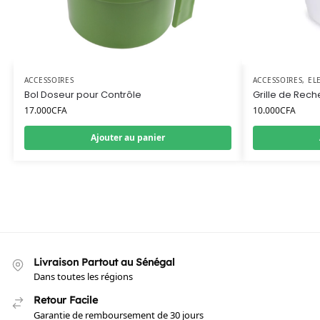
ACCESSOIRES
ACCESSOIRES
,
EL
Bol Doseur pour Contrôle
Grille de Reche
17.000
CFA
10.000
CFA
Ajouter au panier
Livraison Partout au Sénégal
Dans toutes les régions
Retour Facile
Garantie de remboursement de 30 jours