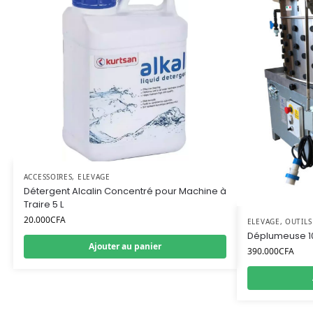
ACCESSOIRES
,
ELEVAGE
Détergent Alcalin Concentré pour Machine à
Traire 5 L
20.000
CFA
ELEVAGE
,
OUTILS
Déplumeuse 10
Ajouter au panier
390.000
CFA