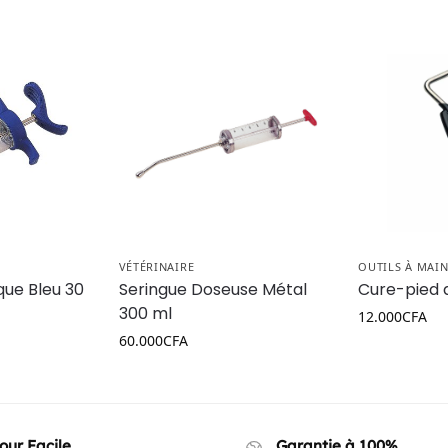
VÉTÉRINAIRE
OUTILS À MAI
que Bleu 30
Seringue Doseuse Métal
Cure-pied 
300 ml
12.000
CFA
60.000
CFA
our Facile
Garantie à 100%