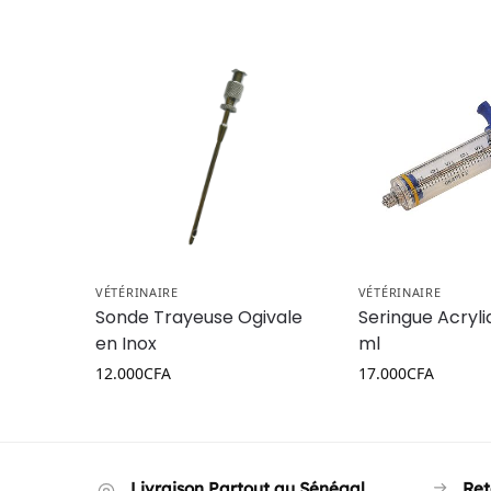
VÉTÉRINAIRE
VÉTÉRINAIRE
Sonde Trayeuse Ogivale
Seringue Acryli
en Inox
ml
12.000
CFA
17.000
CFA
Livraison Partout au Sénégal
Ret