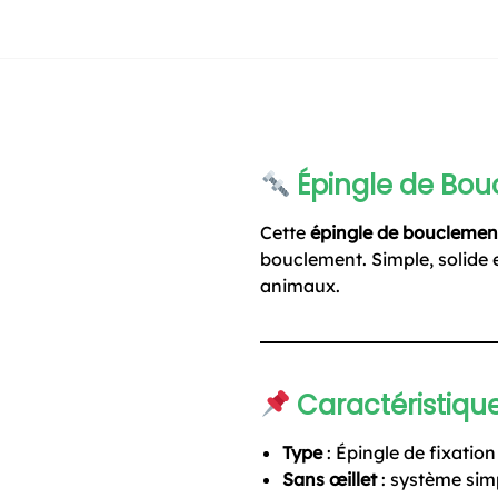
Épingle de Bouc
Cette
épingle de bouclement
bouclement. Simple, solide et
animaux.
Caractéristiqu
Type
: Épingle de fixatio
Sans œillet
: système simp