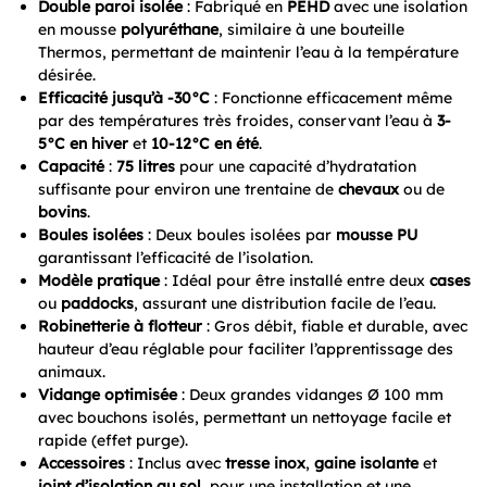
Double paroi isolée
: Fabriqué en
PEHD
avec une isolation
en mousse
polyuréthane
, similaire à une bouteille
Thermos, permettant de maintenir l’eau à la température
désirée.
Efficacité jusqu’à -30°C
: Fonctionne efficacement même
par des températures très froides, conservant l’eau à
3-
5°C en hiver
et
10-12°C en été
.
Capacité
:
75 litres
pour une capacité d’hydratation
suffisante pour environ une trentaine de
chevaux
ou de
bovins
.
Boules isolées
: Deux boules isolées par
mousse PU
garantissant l’efficacité de l’isolation.
Modèle pratique
: Idéal pour être installé entre deux
cases
ou
paddocks
, assurant une distribution facile de l’eau.
Robinetterie à flotteur
: Gros débit, fiable et durable, avec
hauteur d’eau réglable pour faciliter l’apprentissage des
animaux.
Vidange optimisée
: Deux grandes vidanges Ø 100 mm
avec bouchons isolés, permettant un nettoyage facile et
rapide (effet purge).
Accessoires
: Inclus avec
tresse inox
,
gaine isolante
et
joint d’isolation au sol
, pour une installation et une