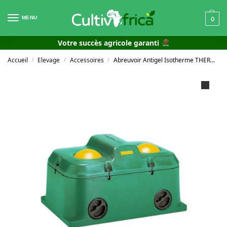
MENU
0
Votre succès agricole garanti
Accueil
Elevage
Accessoires
Abreuvoir Antigel Isotherme THERMOLAC 75 GV à boules
/
/
/