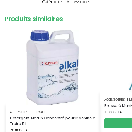
Catégorie :
Accessoires
Produits similaires
ACCESSOIRES
,
EL
Brosse à Maniv
15.000
CFA
ACCESSOIRES
,
ELEVAGE
Détergent Alcalin Concentré pour Machine à
Traire 5 L
20.000
CFA