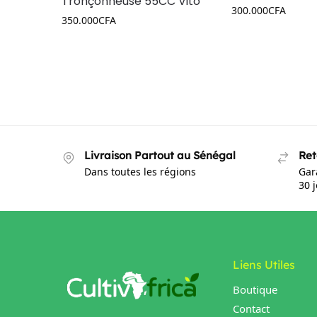
Tronçonneuse 55CC Vito
300.000
CFA
350.000
CFA
Livraison Partout au Sénégal
Ret
Dans toutes les régions
Gar
30 
Liens Utiles
Boutique
Contact