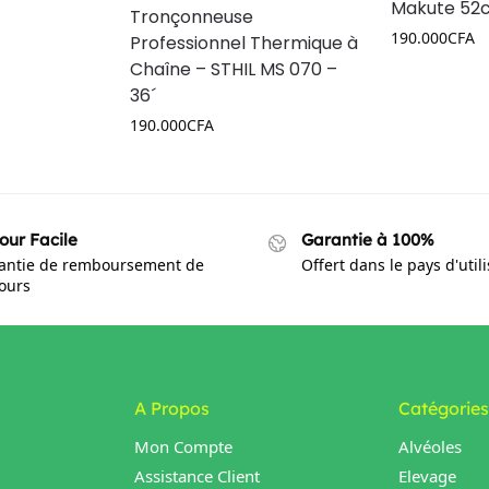
Makute 52
Tronçonneuse
190.000
CFA
Professionnel Thermique à
Chaîne – STHIL MS 070 –
36´
190.000
CFA
our Facile
Garantie à 100%
antie de remboursement de
Offert dans le pays d'util
jours
A Propos
Catégories
Mon Compte
Alvéoles
Assistance Client
Elevage