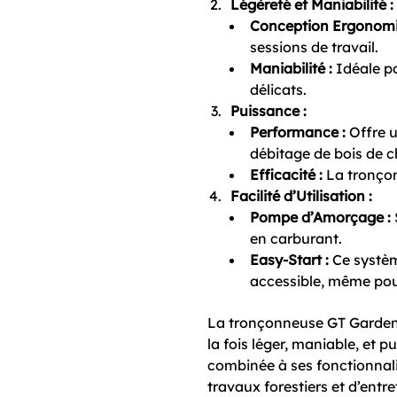
Légèreté et Maniabilité :
Conception Ergonomi
sessions de travail.
Maniabilité :
Idéale po
délicats.
Puissance :
Performance :
Offre u
débitage de bois de 
Efficacité :
La tronçon
Facilité d’Utilisation :
Pompe d’Amorçage :
en carburant.
Easy-Start :
Ce système
accessible, même pour
La tronçonneuse GT Garden 
la fois léger, maniable, et p
combinée à ses fonctionnali
travaux forestiers et d’entr