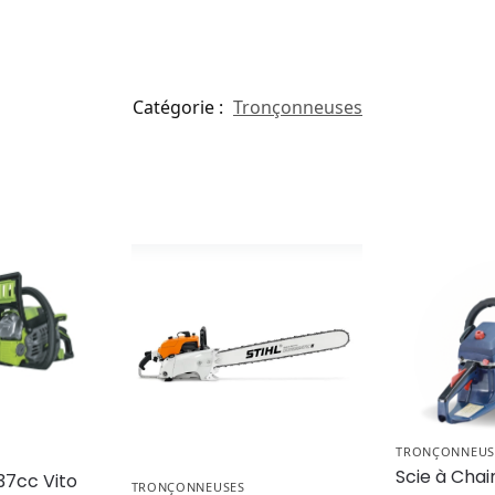
Catégorie :
Tronçonneuses
TRONÇONNEUS
Scie à Cha
37cc Vito
TRONÇONNEUSES