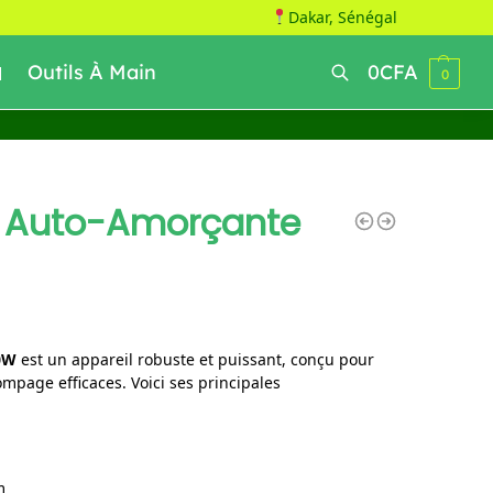
Dakar, Sénégal
Outils À Main
0
CFA
0
Recherche
 Auto-Amorçante
0W
est un appareil robuste et puissant, conçu pour
ompage efficaces. Voici ses principales
m