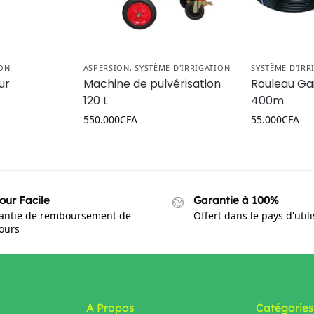
ION
ASPERSION
,
SYSTÈME D'IRRIGATION
SYSTÈME D'IRR
ur
Machine de pulvérisation
Rouleau Ga
120 L
400m
550.000
CFA
55.000
CFA
our Facile
Garantie à 100%
antie de remboursement de
Offert dans le pays d'util
jours
A Propos
Catégories