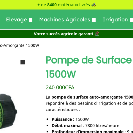
+ de
8400
matériaux livrés
Elevage
Machines Agricoles
Irrigation
Votre succès agricole garanti
to-Amorçante 1500W
Pompe de Surface
1500W
240.000
CFA
La
pompe de surface auto-amorçante 150
répondre à des besoins d’irrigation et de p
caractéristiques :
Puissance
: 1500W
Débit maximal
: 7800 litres/heure
Profondeur d’immersion maximale
: 9 