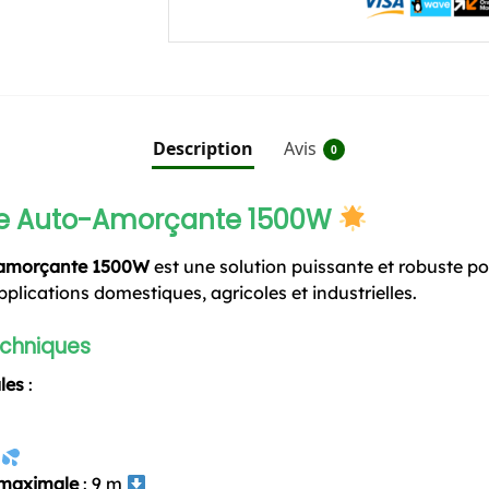
Description
Avis
0
e Auto-Amorçante 1500W
-amorçante 1500W
est une solution puissante et robuste po
applications domestiques, agricoles et industrielles.
echniques
les
:
h
 maximale
: 9 m