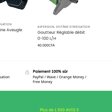
IGATION
ASPERSION
,
SYSTÈME D'IRRIGATION
ine Aveugle
Goutteur Réglable débit
0-100 L/H
40.000
CFA
Paiement 100% sûr
isation
PayPal / Wave / Orange Money /
Free Money
Plus de 1 500 AVIS 5