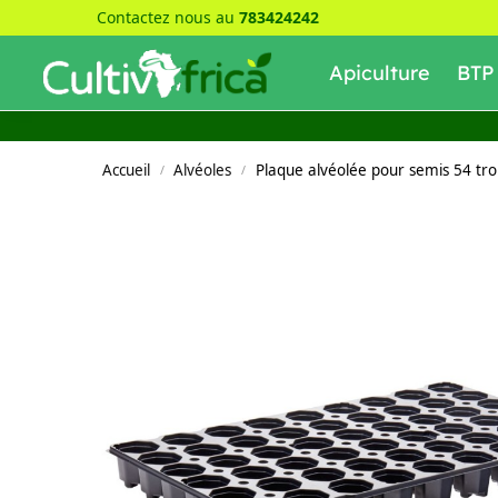
Contactez nous au
783424242
Recherche
Apiculture
BTP
Accueil
Alvéoles
Plaque alvéolée pour semis 54 trou
/
/