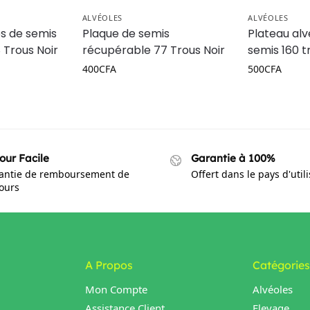
ALVÉOLES
ALVÉOLES
es de semis
Plaque de semis
Plateau alv
 Trous Noir
récupérable 77 Trous Noir
semis 160 t
400
CFA
500
CFA
our Facile
Garantie à 100%
antie de remboursement de
Offert dans le pays d'util
jours
A Propos
Catégories
Mon Compte
Alvéoles
Assistance Client
Elevage