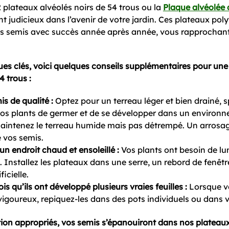
2 plateaux alvéolés noirs de 54 trous ou la
Plaque alvéolée 
t judicieux dans l’avenir de votre jardin. Ces plateaux pol
s semis avec succès année après année, vous rapprochant 
ues clés, voici quelques conseils supplémentaires pour une 
4 trous :
is de qualité :
Optez pour un terreau léger et bien drainé, 
vos plants de germer et de se développer dans un environn
intenez le terreau humide mais pas détrempé. Un arrosage 
 vos semis.
un endroit chaud et ensoleillé :
Vos plants ont besoin de lu
Installez les plateaux dans une serre, un rebord de fenêtr
icielle.
is qu’ils ont développé plusieurs vraies feuilles :
Lorsque vo
goureux, repiquez-les dans des pots individuels ou dans vo
tion appropriés, vos semis s’épanouiront dans nos plateaux 