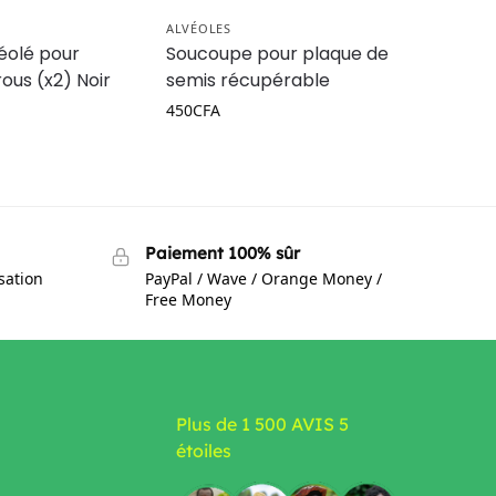
ALVÉOLES
éolé pour
Soucoupe pour plaque de
rous (x2) Noir
semis récupérable
450
CFA
Paiement 100% sûr
isation
PayPal / Wave / Orange Money /
Free Money
Plus de 1 500 AVIS 5
étoiles