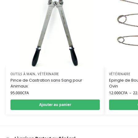
OUTILS À MAIN
,
VÉTÉRINAIRE
VÉTÉRINAIRE
Pince de Castration sans Sang pour
Epingle de Bo
Animaux
Ovin
95.000
CFA
12.000
CFA
–
22
Ajouter au panier