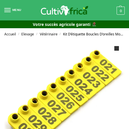
MENU
0
Votre succès agricole garanti
Accueil
Elevage
Vétérinaire
Kit D’étiquette Boucles D’oreilles Moutons
/
/
/