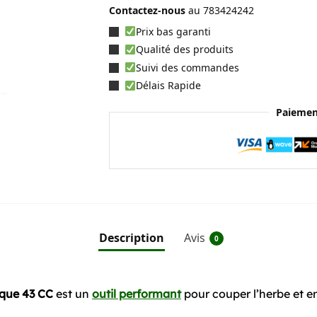
Contactez-nous
au
783424242
Prix bas garanti
Qualité des produits
Suivi des commandes
Délais Rapide
Paiemen
Description
Avis
0
ique 43 CC
est un
outil performant
pour couper l’herbe et en