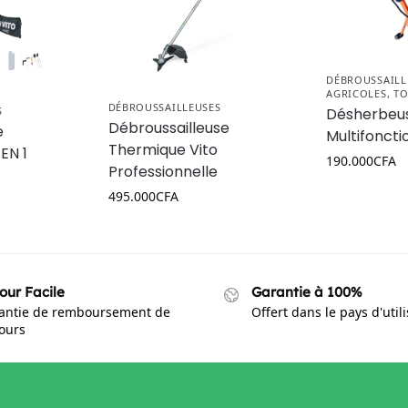
DÉBROUSSAILL
AGRICOLES
,
TO
DÉBROUSSAILLEUSES
Désherbeus
S
Débroussailleuse
e
Multifoncti
Thermique Vito
EN 1
190.000
CFA
Professionnelle
495.000
CFA
our Facile
Garantie à 100%
antie de remboursement de
Offert dans le pays d'util
jours