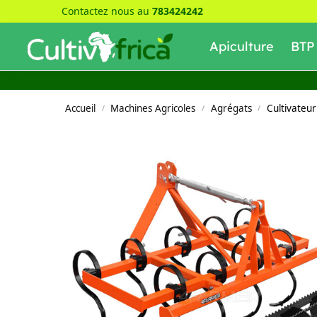
Contactez nous au
783424242
Recherche
Apiculture
BTP
Accueil
Machines Agricoles
Agrégats
Cultivateu
/
/
/