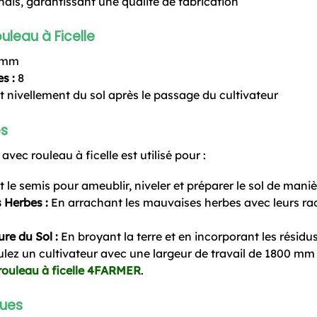
ais, garantissant une qualité de fabrication
uleau à Ficelle
 mm
s :
8
nivellement du sol après le passage du cultivateur
es
vec rouleau à ficelle est utilisé pour :
 le semis pour ameublir, niveler et préparer le sol de mani
 Herbes :
En arrachant les mauvaises herbes avec leurs rac
re du Sol :
En broyant la terre et en incorporant les résidu
voulez un cultivateur avec une largeur de travail de 1800 mm
 rouleau à ficelle 4FARMER
.
ques