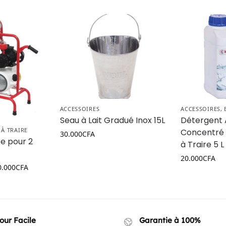
ACCESSOIRES
ACCESSOIRES
,
Seau à Lait Gradué Inox 15L
Détergent 
À TRAIRE
Concentré
30.000
CFA
te pour 2
à Traire 5 L
20.000
CFA
0.000
CFA
our Facile
Garantie à 100%