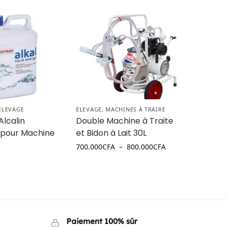
ELEVAGE
ELEVAGE
,
MACHINES À TRAIRE
Alcalin
Double Machine à Traite
 pour Machine
et Bidon à Lait 30L
700.000
CFA
–
800.000
CFA
Paiement 100% sûr