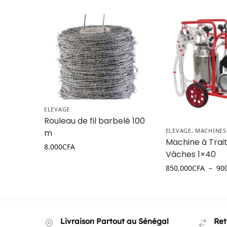
ELEVAGE
Rouleau de fil barbelé 100
ELEVAGE
,
MACHINES 
m
Machine à Trai
8.000
CFA
Vâches 1×40
850.000
CFA
–
90
Livraison Partout au Sénégal
Ret