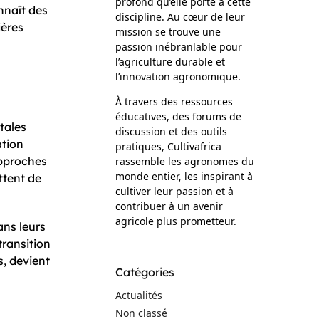
profond qu’elle porte à cette
naît des
discipline. Au cœur de leur
ières
mission se trouve une
passion inébranlable pour
l’agriculture durable et
l’innovation agronomique.
À travers des ressources
éducatives, des forums de
tales
discussion et des outils
ation
pratiques, Cultivafrica
approches
rassemble les agronomes du
monde entier, les inspirant à
ttent de
cultiver leur passion et à
contribuer à un avenir
agricole plus prometteur.
ans leurs
transition
s, devient
Catégories
Actualités
Non classé