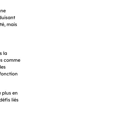
une
éduisant
té, mais
s la
ures comme
les
 fonction
 plus en
éfis liés