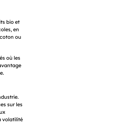
s bio et
oles, en
 coton ou
és où les
davantage
e.
ndustrie.
es sur les
eux
volatilité