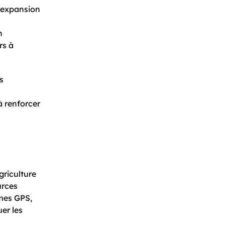
 expansion
n
rs à
s
 renforcer
griculture
urces
èmes GPS,
uer les