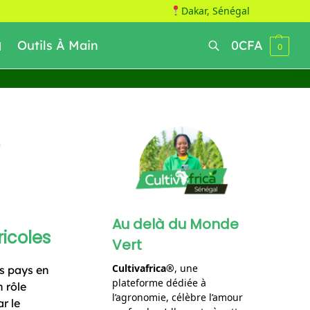
Dakar, Sénégal
Outils À Main
0
CFA
0
Recherche
Au delà du Monde
icoles
Vert
Cultivafrica®
, une
es pays en
plateforme dédiée à
n rôle
l’agronomie, célèbre l’amour
r le