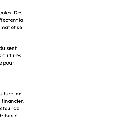
coles. Des
fectent la
imat et se
oduisent
s cultures
lé pour
lture, de
 financier,
ucteur de
tribue à