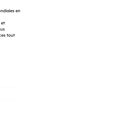
ondiales en
 et
lus
ces tout