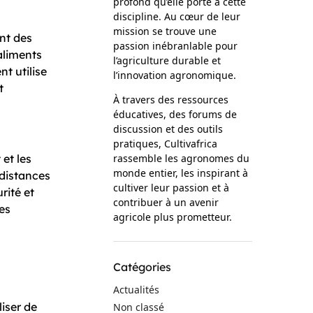
profond qu’elle porte à cette
discipline. Au cœur de leur
mission se trouve une
ant des
passion inébranlable pour
 aliments
l’agriculture durable et
nt utilise
l’innovation agronomique.
t
À travers des ressources
éducatives, des forums de
discussion et des outils
pratiques, Cultivafrica
et les
rassemble les agronomes du
monde entier, les inspirant à
 distances
cultiver leur passion et à
rité et
contribuer à un avenir
es
agricole plus prometteur.
Catégories
Actualités
liser de
Non classé