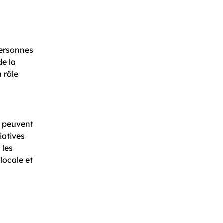
personnes
de la
 rôle
s peuvent
iatives
 les
locale et