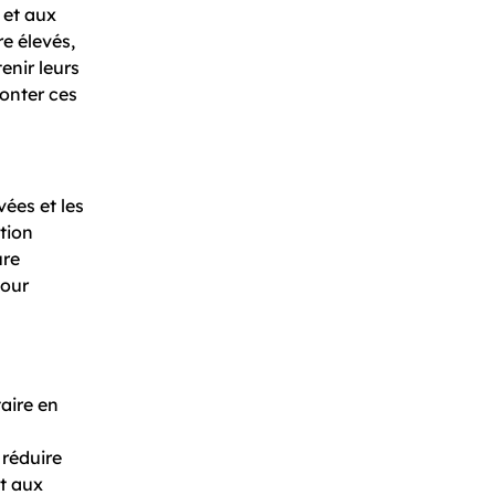
 et aux
e élevés,
enir leurs
monter ces
ées et les
tion
ure
pour
aire en
 réduire
et aux