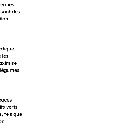
 fermes
isant des
tion
otique.
 les
maximise
s légumes
spaces
its verts
, tels que
ion