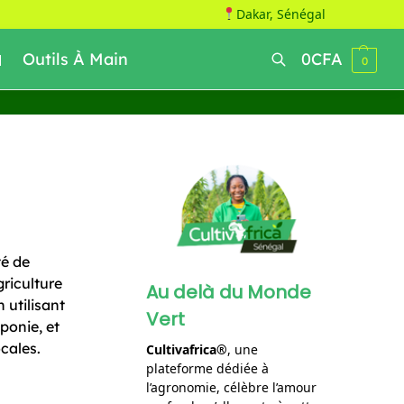
Dakar, Sénégal
Outils À Main
0
CFA
0
Recherche
té de
riculture
Au delà du Monde
 utilisant
Vert
ponie, et
cales.
Cultivafrica®
, une
plateforme dédiée à
l’agronomie, célèbre l’amour