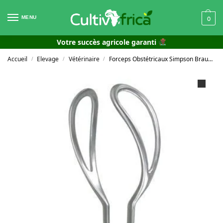
MENU
0
Votre succès agricole garanti
Accueil
Elevage
Vétérinaire
Forceps Obstétricaux Simpson Braun 35 cm
/
/
/