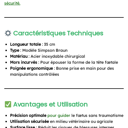
sécurité.
Caractéristiques Techniques
Longueur totale
: 35 cm
Type
: Modèle Simpson Braun
Matériau
: Acier inoxydable chirurgical
Mors incurvés
: Pour épouser la forme de la tête fœtale
Poignée ergonomique
: Bonne prise en main pour des
manipulations contrôlées
Avantages et Utilisation
Précision optimale
pour guider
le fœtus sans traumatisme
Utilisation sécurisée
en milieu vétérinaire ou agricole
Surface lisse
: Réduit les risques de blessures internes