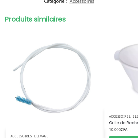
Catégorie :
Accessoires
Produits similaires
ACCESSOIRES
,
EL
Grille de Reche
10.000
CFA
ACCESSOIRES
,
ELEVAGE