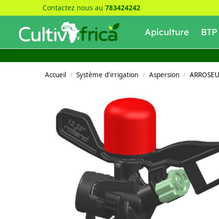
Contactez nous au
783424242
Recherche
Apiculture
BTP
Accueil
Système d'irrigation
Aspersion
ARROSEU
/
/
/