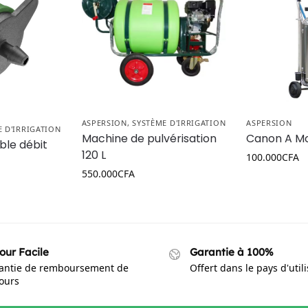
ASPERSION
,
SYSTÈME D'IRRIGATION
ASPERSION
E D'IRRIGATION
Machine de pulvérisation
Canon A Mo
ble débit
120 L
100.000
CFA
550.000
CFA
our Facile
Garantie à 100%
antie de remboursement de
Offert dans le pays d'util
jours