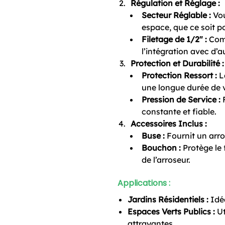
Régulation et Réglage :
Secteur Réglable :
Vou
espace, que ce soit p
Filetage de 1/2″ :
Comp
l’intégration avec d’
Protection et Durabilité :
Protection Ressort :
La
une longue durée de 
Pression de Service :
F
constante et fiable.
Accessoires Inclus :
Buse :
Fournit un arro
Bouchon :
Protège le f
de l’arroseur.
Applications :
Jardins Résidentiels :
Idéa
Espaces Verts Publics :
Ut
attrayantes.